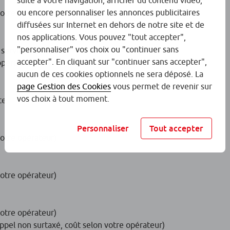
suite à votre navigation, afficher du contenu vidéo,
ou encore personnaliser les annonces publicitaires
votre opérateur)
diffusées sur Internet en dehors de notre site et de
nos applications. Vous pouvez "tout accepter",
"personnaliser" vos choix ou "continuer sans
services :
accepter". En cliquant sur "continuer sans accepter",
 opérateur)
aucun de ces cookies optionnels ne sera déposé. La
page Gestion des Cookies
vous permet de revenir sur
vos choix à tout moment.
ite.
Personnaliser
Tout accepter
votre opérateur)
votre opérateur)
votre opérateur)
ppel non surtaxé, coût selon votre opérateur)