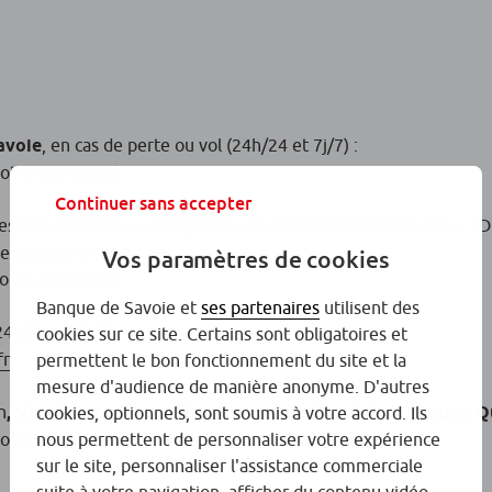
avoie
, en cas de perte ou vol (24h/24 et 7j/7) :
votre opérateur)
Continuer sans accepter
estions relatives au programme de sécurisation (protocole « 3D 
 le samedi de 8h à 14h
Vos paramètres de cookies
votre opérateur)
Banque de Savoie et
ses partenaires
utilisent des
4h/24 et 7 j/7) :
cookies sur ce site. Certains sont obligatoires et
fr
permettent le bon fonctionnement du site et la
mesure d'audience de manière anonyme. D'autres
n
, Visa à Autorisation Systématique, Visa à Autorisation Q
cookies, optionnels, sont soumis à votre accord. Ils
nous permettent de personnaliser votre expérience
votre opérateur)
sur le site, personnaliser l'assistance commerciale