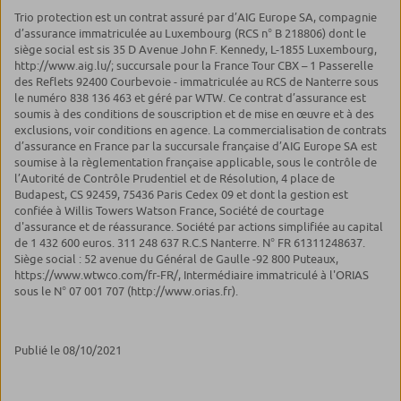
Trio protection est un contrat assuré par d’AIG Europe SA, compagnie
d’assurance immatriculée au Luxembourg (RCS n° B 218806) dont le
siège social est sis 35 D Avenue John F. Kennedy, L-1855 Luxembourg,
http://www.aig.lu/; succursale pour la France Tour CBX – 1 Passerelle
des Reflets 92400 Courbevoie - immatriculée au RCS de Nanterre sous
le numéro 838 136 463 et géré par WTW. Ce contrat d’assurance est
soumis à des conditions de souscription et de mise en œuvre et à des
exclusions, voir conditions en agence. La commercialisation de contrats
d’assurance en France par la succursale française d’AIG Europe SA est
soumise à la règlementation française applicable, sous le contrôle de
l’Autorité de Contrôle Prudentiel et de Résolution, 4 place de
Budapest, CS 92459, 75436 Paris Cedex 09 et dont la gestion est
confiée à Willis Towers Watson France, Société de courtage
d'assurance et de réassurance. Société par actions simplifiée au capital
de 1 432 600 euros. 311 248 637 R.C.S Nanterre. N° FR 61311248637.
Siège social : 52 avenue du Général de Gaulle -92 800 Puteaux,
https://www.wtwco.com/fr-FR/, Intermédiaire immatriculé à l'ORIAS
sous le N° 07 001 707 (http://www.orias.fr).
Publié le 08/10/2021