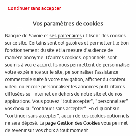
Votre Banque de Savoie
Continuer sans accepter
Vos paramètres de cookies
Banque de Savoie et
ses partenaires
utilisent des cookies
sur ce site. Certains sont obligatoires et permettent le bon
fonctionnement du site et la mesure d'audience de
manière anonyme. D'autres cookies, optionnels, sont
Garantie des dépôts
soumis à votre accord. Ils nous permettent de personnaliser
votre expérience sur le site, personnaliser l'assistance
Protection des données personnelles
commerciale suite à votre navigation, afficher du contenu
Politique cookies
vidéo, ou encore personnaliser les annonces publicitaires
diffusées sur Internet en dehors de notre site et de nos
Sécurité
applications. Vous pouvez "tout accepter", "personnaliser"
vos choix ou "continuer sans accepter". En cliquant sur
Tarifs
"continuer sans accepter", aucun de ces cookies optionnels
Mentions légales
ne sera déposé. La
page Gestion des Cookies
vous permet
de revenir sur vos choix à tout moment.
Réglementation