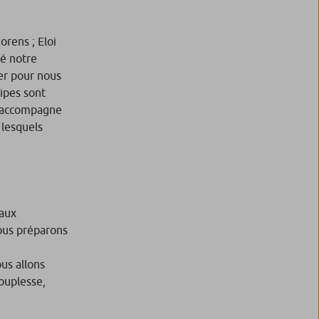
orens ; Eloi
sé notre
er pour nous
ipes sont
s accompagne
 lesquels
 aux
ous préparons
us allons
ouplesse,