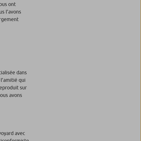
nous ont
us l’avons
bergement
ialisée dans
l’amitié qui
reproduit sur
nous avons
avoyard avec
ticonformiste,