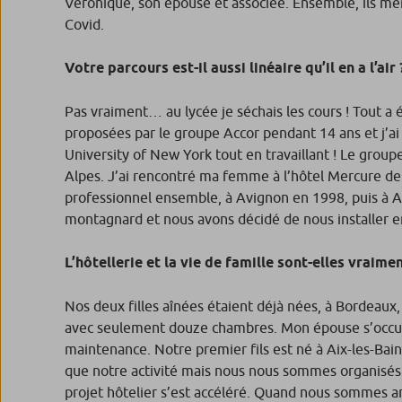
Véronique, son épouse et associée. Ensemble, ils mène
Covid.
Votre parcours est-il aussi linéaire qu’
il en a l
’air
Pas vraiment… au lycée je séchais les cours ! Tout a é
proposées par le groupe Accor pendant 14 ans et j’
University of New York tout en travaillant ! Le group
Alpes. J’ai rencontré ma femme à l’hôtel Mercure de 
professionnel ensemble, à Avignon en 1998, puis à Ai
montagnard et nous avons décidé de nous installer en
L’hôtellerie et la vie de famille sont
Nos deux filles aînées étaient déjà nées, à Bordeaux
avec seulement douze chambres. Mon épouse s’occupait 
maintenance. Notre premier fils est né à Aix-les-Bai
que notre activité mais nous nous sommes organisés po
projet hôtelier s’est accéléré. Quand nous sommes a