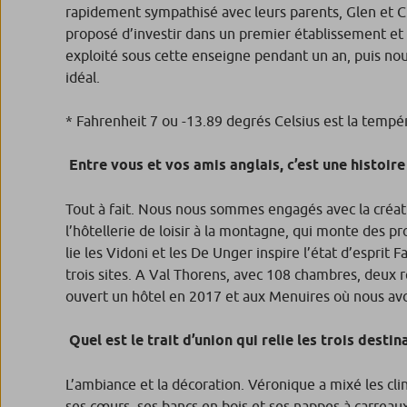
rapidement sympathisé avec leurs parents, Glen et Cl
proposé d’investir dans un premier établissement et
exploité sous cette enseigne pendant un an, puis no
idéal.
* Fahrenheit 7 ou -13.89 degrés Celsius est la tempér
Entre vous et vos amis anglais, c’est
Tout à fait. Nous nous sommes engagés avec la créat
l’hôtellerie de loisir à la montagne, qui monte des pro
lie les Vidoni et les De Unger inspire l’état d’esprit 
trois sites. A Val Thorens, avec 108 chambres, deux 
ouvert un hôtel en 2017 et aux Menuires où nous avo
Quel est le trait d’union qui relie les trois destin
L’ambiance et la décoration. Véronique a mixé les clin
ses cœurs, ses bancs en bois et ses nappes à carreau