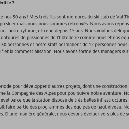
nédite ?
é nos 50 ans ! Mes trois fils sont membres du ski club de Val Th
pas pu skier mais nous nous sommes retrouvés. Nous avons repen
lmer notre rythme, effréné depuis 15 ans. Nous voulons délégu
 entourés de passionnés de l’hôtellerie comme nous et nos équ
vec 130 personnes et notre staff permanent de 12 personnes nou
atif et la commercialisation. Nous avons formé des managers sur
us l’avenir ?
période pour développer d’autres projets, dont une construction
mme la Compagnie des Alpes pour poursuivre notre aventure. N
hevel parce que la station dispose de très belles infrastructures
rait faire partie des programmes des équipes de haut niveau. No
les. D’une manière générale, nous devons évoluer vers plus de s