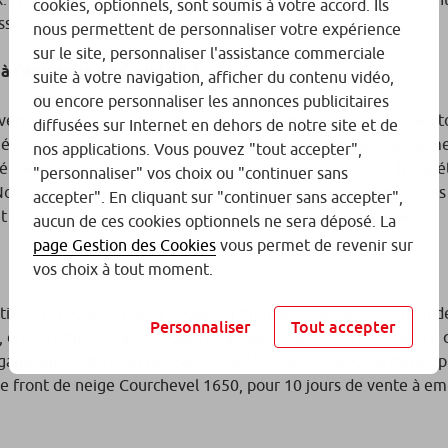
cookies, optionnels, sont soumis à votre accord. Ils
se sur les Trois Vallées, aux pieds des pistes.
nous permettent de personnaliser votre expérience
sur le site, personnaliser l'assistance commerciale
e liée à l’épidémie de Covid-19 ?
suite à votre navigation, afficher du contenu vidéo,
ou encore personnaliser les annonces publicitaires
ert le Roc Seven depuis trois mois et demi et nous avions eu t
diffusées sur Internet en dehors de notre site et de
, le 15 mars, nous nous sommes reposés en famille. Rapideme
nos applications. Vous pouvez "tout accepter",
é. Les hôtels et le restaurant d’altitude sont restés clos. Nous é
"personnaliser" vos choix ou "continuer sans
Nous avions tout préparé pour cette saison : le recrutement des
accepter". En cliquant sur "continuer sans accepter",
 puis… l’équipe de réservation a dû rembourser les arrhes.
aucun de ces cookies optionnels ne sera déposé. La
page Gestion des Cookies
vous permet de revenir sur
 vos établissements ?
vos choix à tout moment.
tives. A l’occasion de la Coupe du monde de ski alpin féminin 
Personnaliser
Tout accepter
 en décembre. J’ai proposé cet accueil pour les athlètes parce q
 engagé auprès du Club des Sports de Val Thorens pour le dével
r le front de neige Courchevel 1650, pour 10 jours de vente à e