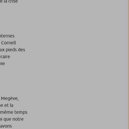
 la crise
internes
 Cornell
aux pieds des
raire
vie
de Megève,
e et la
 en même temps
oi que notre
 avons