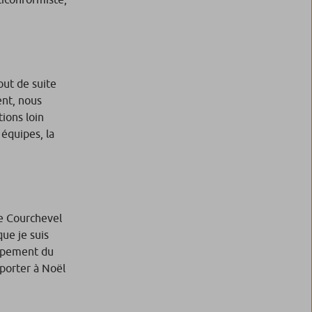
out de suite
nt, nous
tions loin
 équipes, la
de Courchevel
ue je suis
oppement du
mporter à Noël