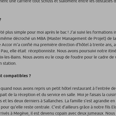
nt une carrière tout schuss et slaloment entre les obstacles de
?
té plus simple pour moi après le bac ! J’ai suivi les formations 
ai même décroché un MBA (Master Management de Projet) de la
e Accor m’a confié ma première direction d’hôtel à trente ans, 
Pau, elle était réceptionniste. Nous avons poursuivi notre itiné
x-les-Bains. Nous avons eu le coup de foudre pour le cadre de 
 station.
-elles vraiment compatibles ?
, quand nous avons repris un petit hôtel restaurant à l’entrée 
de la réception et du service en salle. Moi je faisais la cuisin
ns et les deux derniers à Sallanches. La famille s’est agrandie
ur qu’elle reste centrale. C’est d’ailleurs grâce à notre fils El
rrivés à Megève, il est devenu copain avec deux jumeaux. Nous