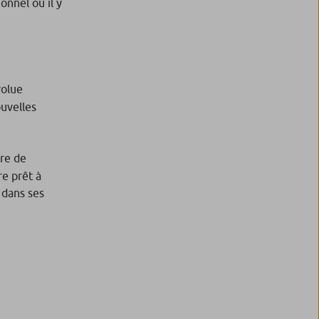
nnel où il y
volue
uvelles
tre de
re prêt à
 dans ses