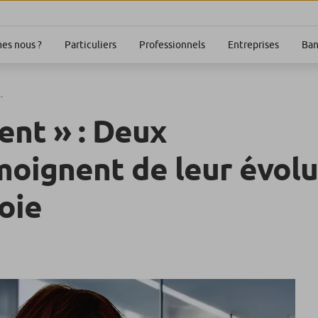
Particuliers
Professionnels
Entreprises
Ban
es nous ?
.
ent » : Deux
moignent de leur évol
oie