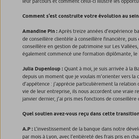
leur parcours et comment celui-ci illustre les opportu
Comment s’est construite votre évolution au sein
Amandine Pin :
Après treize années d’expérience banc
de conseillère clientèle à conseillère financière, pui
conseillère en gestion de patrimoine sur Les Vallées,
également commencé une formation diplômante, le 
Julia Dupenloup :
Quant à moi, je suis arrivée à la B
depuis un moment que je voulais m’orienter vers la c
d’appétence : j’apprécie particulièrement la relation 
vie de leur entreprise, ils nous accordent une vraie 
janvier dernier, j’ai pris mes fonctions de conseillèr
Quel soutien avez-vous reçu dans cette transition
A.P :
L’investissement de la banque dans notre déve
par mois à Lyon, avec l’entièreté des frais pris en 