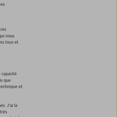
mes
très
qui nous
ns tous et
 capacité
dis que
 technique et
s. J’ai la
très