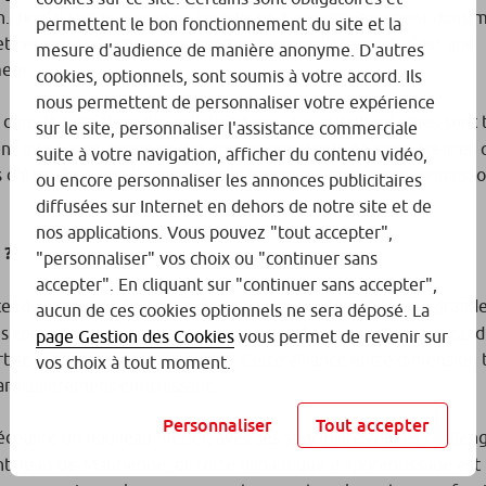
on. Je n’ai jamais connu un tel niveau d’accompagnement dans 
permettent le bon fonctionnement du site et la
t cet investissement me touchent particulièrement, c’est une
mesure d'audience de manière anonyme. D'autres
ment.
cookies, optionnels, sont soumis à votre accord. Ils
nous permettent de personnaliser votre expérience
dans la formation des collaborateurs. Les cursus internes sont 
sur le site, personnaliser l'assistance commerciale
ent du soutien précieux des accompagnateurs de compétences 
suite à votre navigation, afficher du contenu vidéo,
es d’être dans une banque à taille humaine : nous nous connaisso
ou encore personnaliser les annonces publicitaires
diffusées sur Internet en dehors de notre site et de
nos applications. Vous pouvez "tout accepter",
 ?
"personnaliser" vos choix ou "continuer sans
accepter". En cliquant sur "continuer sans accepter",
étendu, couvrant 19 points de vente, ce qui demande une grande
aucun de ces cookies optionnels ne sera déposé. La
conseillers : ils assurent le suivi quotidien de la clientèle, tan
page Gestion des Cookies
vous permet de revenir sur
ertise patrimoniale approfondie. Cette alliance entre dimension
vos choix à tout moment.
ticulièrement enrichissant.
Personnaliser
Tout accepter
écouvre un nouveau métier, avec ses spécificités et ses challenge
nt-Jean-de-Maurienne, et cette dynamique d’apprentissage est 