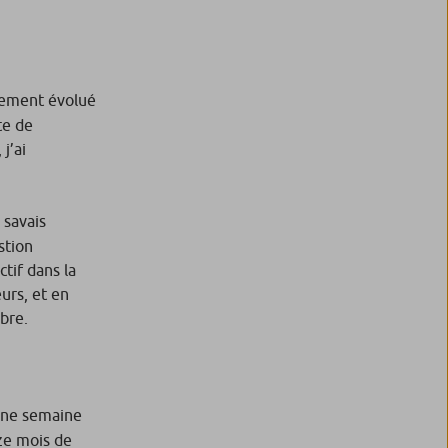
idement évolué
te de
j’ai
 savais
stion
tif dans la
urs, et en
mbre.
une semaine
ize mois de