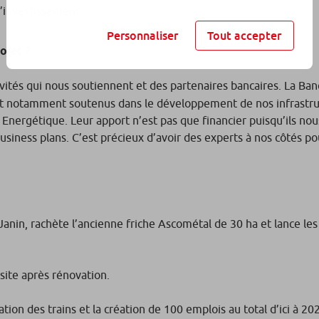
d’investissement.
Personnaliser
Tout accepter
ojet ?
ivités qui nous soutiennent et des partenaires bancaires. La Ba
nt notamment soutenus dans le développement de nos infrastru
 Energétique. Leur apport n’est pas que financier puisqu’ils nou
usiness plans. C’est précieux d’avoir des experts à nos côtés po
Janin, rachète l’ancienne friche Ascométal de 30 ha et lance les
site après rénovation.
tion des trains et la création de 100 emplois au total d’ici à 20