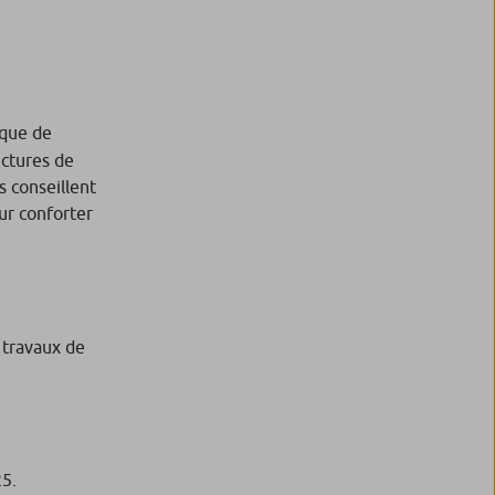
nque de
ctures de
s conseillent
ur conforter
 travaux de
25.