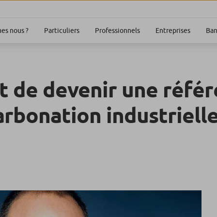
Particuliers
Professionnels
Entreprises
Ban
es nous ?
st de devenir une réfé
rbonation industriell