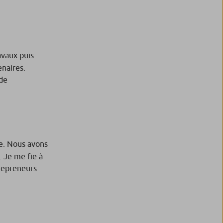
avaux puis
naires.
 de
le. Nous avons
. Je me fie à
trepreneurs