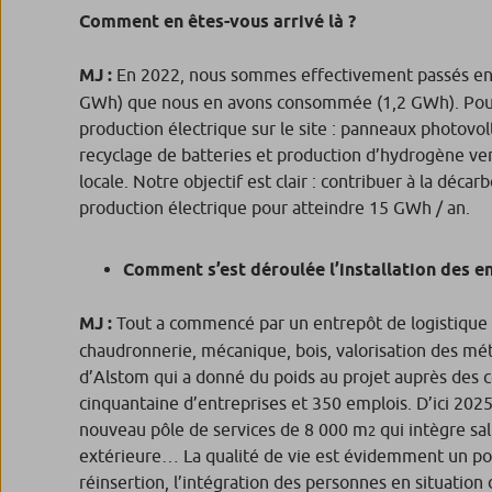
Comment en êtes-vous arrivé là ?
MJ :
En 2022, nous sommes effectivement passés en én
GWh) que nous en avons consommée (1,2 GWh). Pour a
production électrique sur le site : panneaux photovo
recyclage de batteries et production d’hydrogène ve
locale. Notre objectif est clair : contribuer à la décar
production électrique pour atteindre 15 GWh / an.
Comment s’est déroulée l’installation des en
MJ :
Tout a commencé par un entrepôt de logistique in
chaudronnerie, mécanique, bois, valorisation des mé
d’Alstom qui a donné du poids au projet auprès des co
cinquantaine d’entreprises et 350 emplois. D’ici 20
nouveau pôle de services de 8 000 m
qui intègre sal
2
extérieure… La qualité de vie est évidemment un point
réinsertion, l’intégration des personnes en situation 