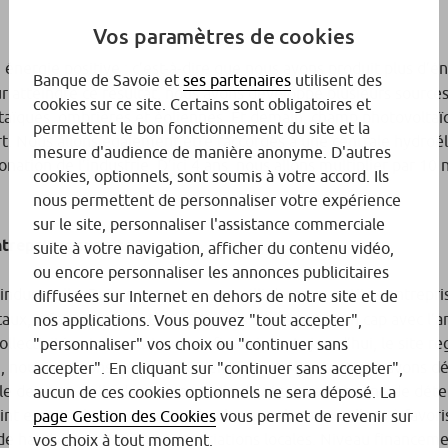
Vos paramètres de cookies
ergie positive : c’est-à-dire que nous avons produit plus d’én
Banque de Savoie et
ses partenaires
utilisent des
tteindre ce résultat, nous avons développé plusieurs source
cookies sur ce site. Certains sont obligatoires et
ltaïques, ombrières et éoliennes. Et demain, champ photovoltaï
permettent le bon fonctionnement du site et la
rt. Nous allons également être raccordés à une centrale hydroé
mesure d'audience de manière anonyme. D'autres
bonation de l’industrie. D’ici 4 ans, nous allons multiplier par 10 
cookies, optionnels, sont soumis à votre accord. Ils
nous permettent de personnaliser votre expérience
sur le site, personnaliser l'assistance commerciale
treprises sur site ?
suite à votre navigation, afficher du contenu vidéo,
ou encore personnaliser les annonces publicitaires
dustrielle. Puis, nous avons accueilli diverses petites entrepris
diffusées sur Internet en dehors de notre site et de
taux, informatique… En 2021, nous avons passé un cap avec l’a
nos applications. Vous pouvez "tout accepter",
llectivités et des partenaires financiers. Aujourd’hui, le site 
"personnaliser" vos choix ou "continuer sans
25, nous espérons générer 500 emplois sur le site. Nous avons 
accepter". En cliquant sur "continuer sans accepter",
le de sport, salle de réunion, salle de réception et zone de dét
aucun de ces cookies optionnels ne sera déposé. La
 essentiel pour nous. Sur le plan social, nous veillons à favori
page Gestion des Cookies
vous permet de revenir sur
de handicap et l’aide aux associations locales. Niveau financeme
vos choix à tout moment.