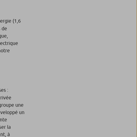
ergie (1,6
s de
que,
lectrique
notre
es :
rrivée
regroupe une
développé un
ente
ser la
nt, à