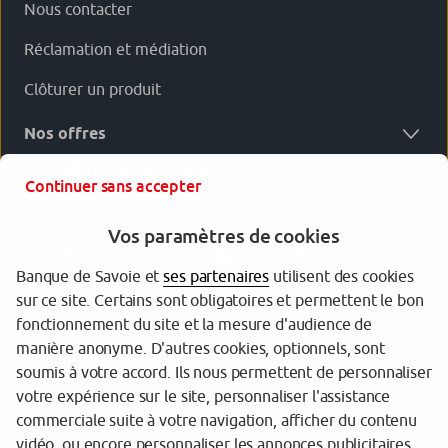
Nous contacter
Réclamation et médiation
Clôturer un produit
Nos offres
Votre Banque de Savoie
Continuer sans accepter
Vos paramètres de cookies
Banque de Savoie et
ses partenaires
utilisent des cookies
sur ce site. Certains sont obligatoires et permettent le bon
fonctionnement du site et la mesure d'audience de
manière anonyme. D'autres cookies, optionnels, sont
Garantie des dépôts
soumis à votre accord. Ils nous permettent de personnaliser
votre expérience sur le site, personnaliser l'assistance
Protection des données personnelles
commerciale suite à votre navigation, afficher du contenu
Politique cookies
vidéo, ou encore personnaliser les annonces publicitaires