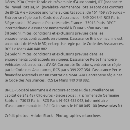
Décès, PTIA (Perte Totale et Irréversible d’Autonomie), ITT (Incapacité
de Travail Totale), IPT (Invalidité Permanente Totale) sont des contrats
de BPCE Vie – Société anonyme au capital social de 161 469 776 euros –
Entreprise régie par le Code des Assurances – 349 004 341 RCS Paris.
Siège social : 30 avenue Pierre Mendès France – 75013 Paris. BPCE
intermédiaire d’assurance immatriculé à l’ORIAS n°08 045 100.
(4) Selon limites, conditions et exclusions prévues dans les
engagements contractuels en vigueur. L’assurance Bris de machine est
un contrat de MMA IARD, entreprise régie par le Code des Assurances,
RCS Le Mans 440 048 882
(5) Selon limites, conditions et exclusions prévues dans les
engagements contractuels en vigueur. L’assurance Perte financière
Véhicules est un contrat d’AXA Corporate Solutions, entreprise régie
par le Code des Assurances, RCS paris 399 227 354. L’assurance Perte
financière Matériels est un contrat de MMA IARD, entreprise régie par
le Code des Assurances, RCS Le Mans 440 048 882.
BPCE - Société anonyme à directoire et conseil de surveillance au
capital de 242 487 090 euros - Siège social : 7, promenade Germaine
Sablon – 75013 Paris - RCS Paris N°493 455 042, intermédiaire
d’assurance immatriculé à l’Orias sous le N° 08 045 100 (
www.orias.fr
).
Crédit photos : Adobe Stock - Photographies retouchées.