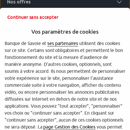
Nos offres
Votre Banque de Savoie
Continuer sans accepter
Vos paramètres de cookies
Banque de Savoie et
ses partenaires
utilisent des cookies
sur ce site. Certains sont obligatoires et permettent le bon
fonctionnement du site et la mesure d'audience de
manière anonyme. D'autres cookies, optionnels, sont
Garantie des dépôts
soumis à votre accord. Ils nous permettent de personnaliser
votre expérience sur le site, personnaliser l'assistance
Protection des données personnelles
commerciale suite à votre navigation, afficher du contenu
Politique cookies
vidéo, ou encore personnaliser les annonces publicitaires
diffusées sur Internet en dehors de notre site et de nos
Sécurité
applications. Vous pouvez "tout accepter", "personnaliser"
vos choix ou "continuer sans accepter". En cliquant sur
Tarifs
"continuer sans accepter", aucun de ces cookies optionnels
Mentions légales
ne sera déposé. La
page Gestion des Cookies
vous permet