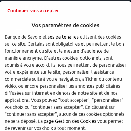
Votre Banque de Savoie
Continuer sans accepter
Vos paramètres de cookies
Banque de Savoie et
ses partenaires
utilisent des cookies
sur ce site. Certains sont obligatoires et permettent le bon
fonctionnement du site et la mesure d'audience de
manière anonyme. D'autres cookies, optionnels, sont
Garantie des dépôts
soumis à votre accord. Ils nous permettent de personnaliser
votre expérience sur le site, personnaliser l'assistance
Protection des données personnelles
commerciale suite à votre navigation, afficher du contenu
Politique cookies
vidéo, ou encore personnaliser les annonces publicitaires
diffusées sur Internet en dehors de notre site et de nos
Sécurité
applications. Vous pouvez "tout accepter", "personnaliser"
vos choix ou "continuer sans accepter". En cliquant sur
Tarifs
"continuer sans accepter", aucun de ces cookies optionnels
Mentions légales
ne sera déposé. La
page Gestion des Cookies
vous permet
de revenir sur vos choix à tout moment.
Réglementation